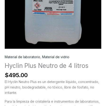
Material de laboratorio
,
Material de vidrio
Hyclin Plus Neutro de 4 litros
$
495.00
El Hyclin Neutro Plus es un detergente líquido, concentrado,
pH neutro, biodegradable, no tóxico, libre de fosfato, no
irritante.
Para la limpieza de cristalería e instrumentos de laboratorios,