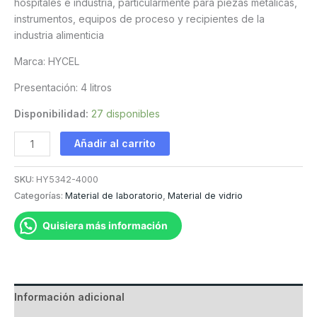
hospitales e industria, particularmente para piezas metálicas,
instrumentos, equipos de proceso y recipientes de la
industria alimenticia
Marca: HYCEL
Presentación: 4 litros
Disponibilidad:
27 disponibles
Hyclin
Añadir al carrito
Plus
Neutro
SKU:
HY5342-4000
de
Categorías:
Material de laboratorio
,
Material de vidrio
4
litros
Quisiera más información
cantidad
Información adicional