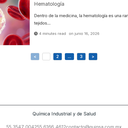
Hematología
Dentro de la medicina, la hematología es una ra
tejidos…
4 minutes read
on
junio 16, 2026
<
1
2
...
3
>
Química Industrial y de Salud
55 3547 0042
55 6166 4612
contacto@quinsa.com.mx