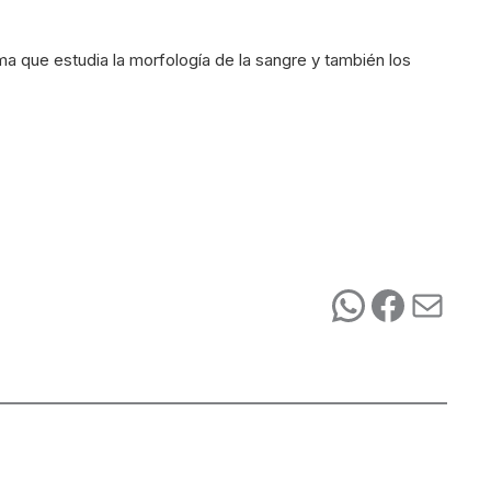
ma que estudia la morfología de la sangre y también los
WhatsA
Faceb
Correo 