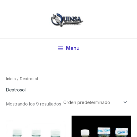
Ir
al
contenido
Menu
Inicio
/ Dextrosol
Dextrosol
Mostrando los 9 resultados