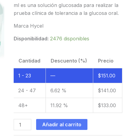
ml es una solución glucosada para realizar la
prueba clínica de tolerancia a la glucosa oral.
Marca Hycel
Disponibilidad:
2476 disponibles
Cantidad
Descuento (%)
Precio
1 - 23
—
$
151.00
24 - 47
6.62 %
$
141.00
48+
11.92 %
$
133.00
Dextrosol
Añadir al carrito
natural