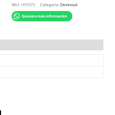
(75gr/250ml)
SKU:
HY5375
Categoría:
Dextrosol
cantidad
Quisiera más información