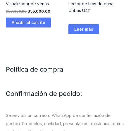
Visualizador de venas
Lector de tiras de orina
Cobas U411
El
El
$
56,000.00
$
55,000.00
precio
precio
original
actual
Añadir al carrito
era:
es:
Leer más
$56,000.00.
$55,000.00.
Política de compra
Confirmación de pedido:
Se enviará un correo o WhatsApp de confirmación del
pedido: Productos, cantidad, presentación, existencia, datos