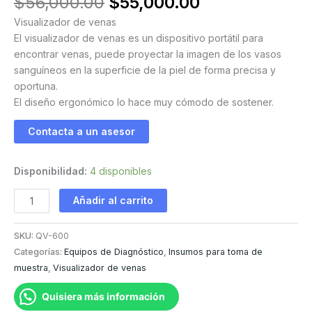
El
El
$
56,000.00
$
55,000.00
precio
precio
Visualizador de venas
original
actual
El visualizador de venas es un dispositivo portátil para
era:
es:
encontrar venas, puede proyectar la imagen de los vasos
$56,000.00.
$55,000.00.
sanguíneos en la superficie de la piel de forma precisa y
oportuna.
El diseño ergonómico lo hace muy cómodo de sostener.
Contacta a un asesor
Disponibilidad:
4 disponibles
Visualizador
Añadir al carrito
de
venas
SKU:
QV-600
cantidad
Categorías:
Equipos de Diagnóstico
,
Insumos para toma de
muestra
,
Visualizador de venas
Quisiera más información