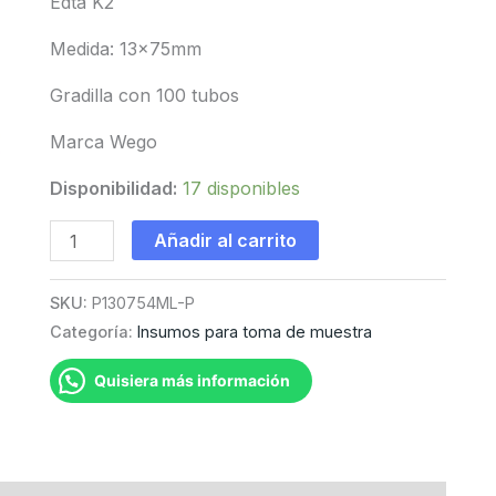
Edta K2
Medida: 13x75mm
Gradilla con 100 tubos
Marca Wego
Disponibilidad:
17 disponibles
Tubo
Añadir al carrito
lila
4.0ml
SKU:
P130754ML-P
Wego
Categoría:
Insumos para toma de muestra
cantidad
Quisiera más información