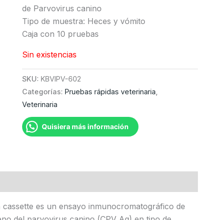
de Parvovirus canino
Tipo de muestra: Heces y vómito
Caja con 10 pruebas
Sin existencias
SKU:
KBVIPV-602
Categorías:
Pruebas rápidas veterinaria
,
Veterinaria
Quisiera más información
n cassette es un ensayo inmunocromatográfico de
tígeno del parvovirus canino (CPV Ag) en tipo de