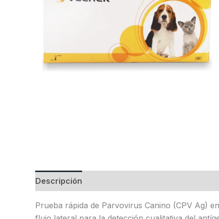
Descripción
Valoraciones (0)
Prueba rápida de Parvovirus Canino (CPV Ag) e
flujo lateral para la detección cualitativa del an