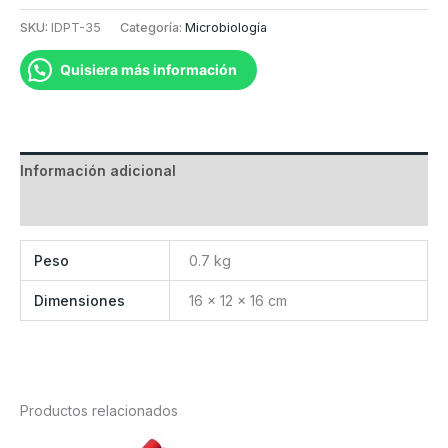
bacterias
SKU:
IDPT-35
Categoría:
Microbiología
gram
negativo
Quisiera más información
(-)
cantidad
Información adicional
Valoraciones (0)
Peso
0.7 kg
Dimensiones
16 × 12 × 16 cm
Productos relacionados