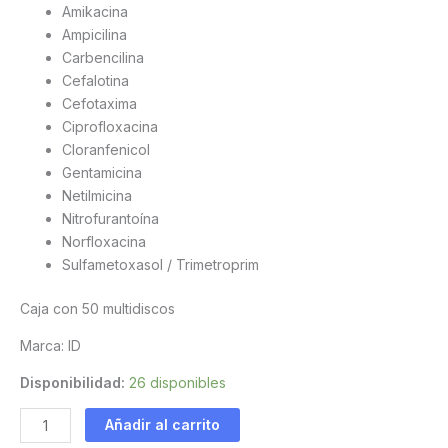
Amikacina
Ampicilina
Carbencilina
Cefalotina
Cefotaxima
Ciprofloxacina
Cloranfenicol
Gentamicina
Netilmicina
Nitrofurantoína
Norfloxacina
Sulfametoxasol / Trimetroprim
Caja con 50 multidiscos
Marca: ID
Disponibilidad:
26 disponibles
Multibac
Añadir al carrito
para