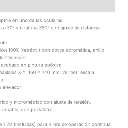
ones (0)
tría en uno de los oculares.
 a 30° y giratoria 360° con ajuste de distancia
ante
ión 100X (retráctil) con óptica acromática, anillo
dentificación.
 acabado en pintura epóxica.
axiales X-Y, 160 x 140 mm, vernier, escala
ra.
lo elevador
ico y micrométrico con ajuste de tensión.
ariable, con portafiltro.
 1.2V (incluidas) para 4 hrs de operación continua