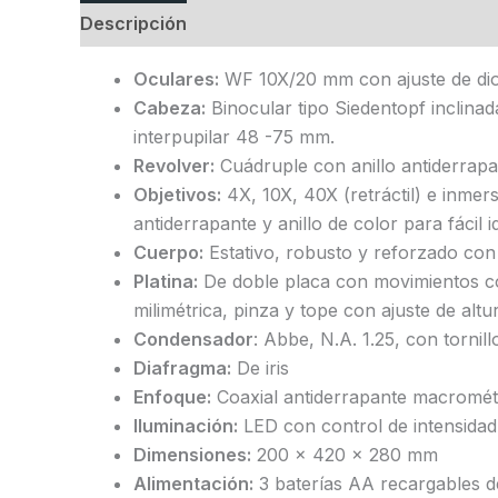
Descripción
Información adicional
Valoraci
Oculares:
WF 10X/20 mm con ajuste de diop
Cabeza:
Binocular tipo Siedentopf inclinada
interpupilar 48 -75 mm.
Revolver:
Cuádruple con anillo antiderrap
Objetivos:
4X, 10X, 40X (retráctil) e inmers
antiderrapante y anillo de color para fácil i
Cuerpo:
Estativo, robusto y reforzado con
Platina:
De doble placa con movimientos co
milimétrica, pinza y tope con ajuste de altu
Condensador
: Abbe, N.A. 1.25, con tornil
Diafragma:
De iris
Enfoque:
Coaxial antiderrapante macrométr
Iluminación:
LED con control de intensidad v
Dimensiones:
200 x 420 x 280 mm
Alimentación:
3 baterías AA recargables de