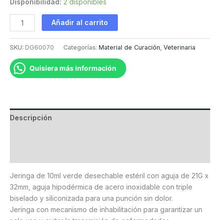
Disponibilidad:
2 disponibles
Jeringa
Añadir al carrito
de
10ml
SKU:
DG60070
Categorías:
Material de Curación
,
Veterinaria
verde
cantidad
Quisiera más información
Descripción
Información adicional
Valoraciones (0)
Jeringa de 10ml verde desechable estéril con aguja de 21G x
32mm, aguja hipodérmica de acero inoxidable con triple
biselado y siliconizada para una punción sin dolor.
Jeringa con mecanismo de inhabilitación para garantizar un