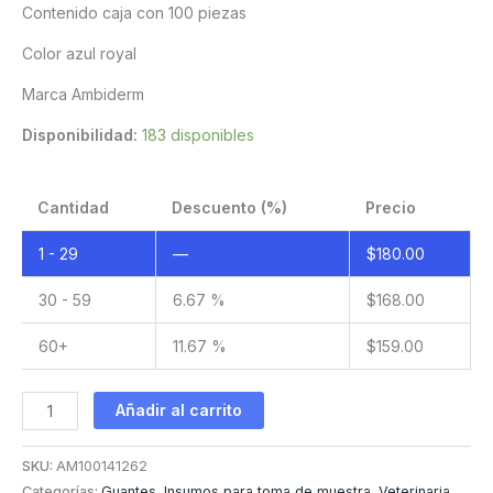
Contenido caja con 100 piezas
Color azul royal
Marca Ambiderm
Disponibilidad:
183 disponibles
Cantidad
Descuento (%)
Precio
1 - 29
—
$
180.00
30 - 59
6.67 %
$
168.00
60+
11.67 %
$
159.00
Guante
Añadir al carrito
de
Nitrilo
SKU:
AM100141262
azul
Categorías:
Guantes
,
Insumos para toma de muestra
,
Veterinaria