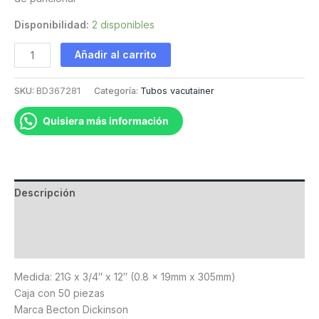
Disponibilidad:
2 disponibles
Equipo
Añadir al carrito
alado
verde,
SKU:
BD367281
Categoría:
Tubos vacutainer
21G
x
Quisiera más información
19mm
/
12"
cantidad
Descripción
Información adicional
Valoraciones (0)
Medida: 21G x 3/4″ x 12″ (0.8 x 19mm x 305mm)
Caja con 50 piezas
Marca Becton Dickinson