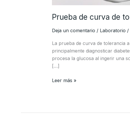
Prueba de curva de tol
Deja un comentario
/
Laboratorio
La prueba de curva de tolerancia a
principalmente diagnosticar diabet
procesa la glucosa al ingerir una 
[…]
Prueba
Leer más »
de
curva
de
tolerancia
a
la