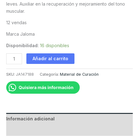
leves. Auxiliar en la recuperación y mejoramiento del tono
muscular.
12 vendas
Marca Jaloma
Disponibilidad:
16 disponibles
Venda
Añadir al carrito
Elástica
30
SKU:
JA147188
Categoría:
Material de Curación
cm
cantidad
Quisiera más información
Información adicional
Valoraciones (0)