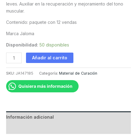
leves. Auxiliar en la recuperación y mejoramiento del tono
muscular.
Contenido: paquete con 12 vendas
Marca Jaloma
Disponibilidad:
50 disponibles
Venda
Añadir al carrito
Elástica
10
SKU:
JA147185
Categoría:
Material de Curación
cm
cantidad
Quisiera más información
Información adicional
Valoraciones (0)