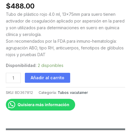
$
488.00
Tubo de plástico rojo 4.0 ml, 13x75mm para suero tienen
activador de coagulación aplicado por aspersión en la pared
y son utilizados para determinaciones en suero en química
clínica y serología.
Son recomendados por la FDA para inmuno-hematología:
agrupación ABO, tipo RH, anticuerpos, fenotipos de glóbulos
rojos y pruebas DAT
Disponibilidad:
2 disponibles
Tubo
Añadir al carrito
rojo
con
SKU:
BD367812
Categoría:
Tubos vacutainer
activador
de
Quisiera más información
coagulación
4.0
ml
cantidad